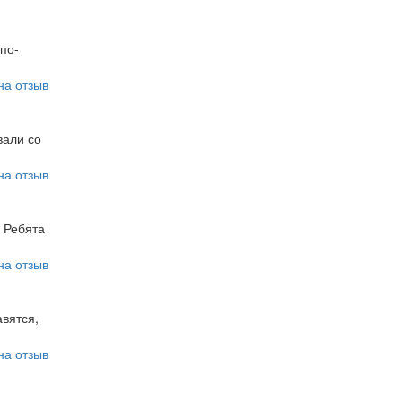
по-
на отзыв
вали со
на отзыв
 Ребята
на отзыв
авятся,
на отзыв