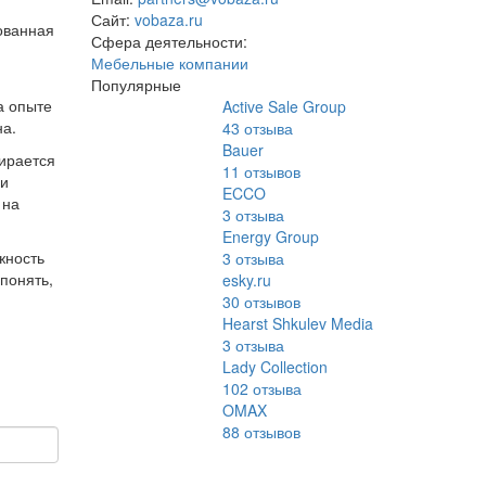
Сайт:
vobaza.ru
ованная
Сфера деятельности:
Мебельные компании
Популярные
а опыте
Active Sale Group
на.
43
отзыва
Bauer
ирается
11
отзывов
 и
ECCO
 на
3
отзыва
Energy Group
жность
3
отзыва
понять,
esky.ru
30
отзывов
Hearst Shkulev Media
3
отзыва
Lady Collection
102
отзыва
OMAX
88
отзывов