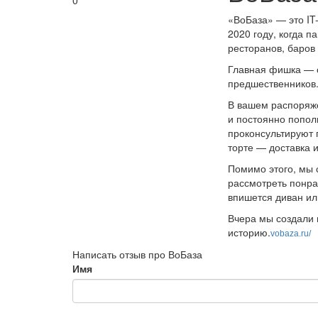
0
«ВоБаза» — это IT
2020 году, когда 
ресторанов, баров
Главная фишка — с
предшественников.
В вашем распоряж
и постоянно попол
проконсультируют 
торте — доставка 
Помимо этого, мы 
рассмотреть понра
впишется диван ил
Вчера мы создали 
историю.
vobaza.ru/
Написать отзыв про ВоБаза
Имя