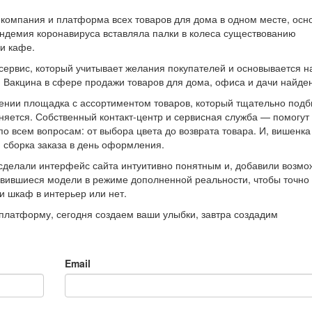
-компания и платформа всех товаров для дома в одном месте, осн
пандемия коронавируса вставляла палки в колеса существованию
 и кафе.
ервис, который учитывает желания покупателей и основывается н
 Вакцина в сфере продажи товаров для дома, офиса и дачи найде
ении площадка с ассортиментом товаров, который тщательно подб
няется. Собственный контакт-центр и сервисная служба — помогут
по всем вопросам: от выбора цвета до возврата товара. И, вишенка
и сборка заказа в день оформления.
сделали интерфейс сайта интуитивно понятным и, добавили возмо
вившиеся модели в режиме дополненной реальности, чтобы точно 
и шкаф в интерьер или нет.
платформу, сегодня создаем ваши улыбки, завтра создадим
Email