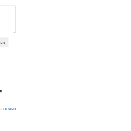
зыв
в
на отзыв
и