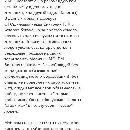
и МО, настоятельно рекомендую вам
оставить эту идею (или другая
компания, или другой отдел Валенты).
В данный момент заведует
ОТСшниками некая Винтоняк Т. Ф..
которая буквально за полгода сумела
развалить один из лучших коллективов
компании. Половина потрясающих
людей уволилось, которые делали
рекордные продажи на своих
территориях Москвы и МО. РМ
Винтоняк нанимает "своих" людей без
медицинского (и какого-либо
околомедицинского образования), без
опыта, не проверяет их работу, отчеты
и тд, скидывает все свои обязанности и
работу приспешников на "старых"
работников. Урезает бонусные выплаты
"старичкам" в пользу себя и "своих"
людей.
Мой вам совет - не связывайтесь. Мне
дико жаль, что уйти все-таки пришлось.