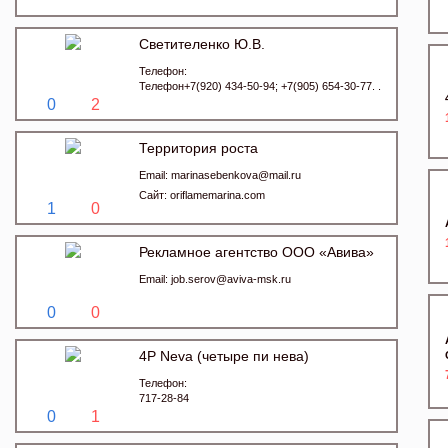
Светителенко Ю.В.
Телефон:
Телефон+7(920) 434-50-94; +7(905) 654-30-77. .
0
2
Территория роста
Email:
marinasebenkova@mail.ru
Сайт:
oriflamemarina.com
1
0
Рекламное агентство ООО «Авива»
Email:
job.serov@aviva-msk.ru
0
0
4P Neva (четыре пи нева)
Телефон:
717-28-84
0
1