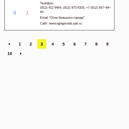
Телефон:
(812) 412 9464, (812) 973 9320, +7 (812) 567–94–
64
0
1
Email:
"Огни большого города"
Сайт:
www.ognigoroda.spb.ru
1
2
3
4
5
6
7
8
9
10