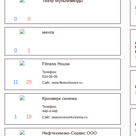
Театр Мультизвезды
0
0
мечта
0
1
Fitness House
Телефон:
610-06-06
11
25
Сайт:
www.fitnesshouse.ru
Кронверк синема
Телефон:
448-4-448
1
10
Сайт:
www.kronverkcinema.ru
Нефтехимэко-Сервис ООО