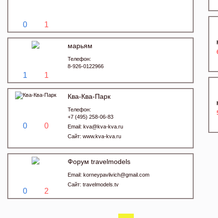
0
1
марьям
Телефон:
8-926-0122966
1
1
Ква-Ква-Парк
Телефон:
+7 (495) 258-06-83
0
0
Email:
kva@kva-kva.ru
Сайт:
www.kva-kva.ru
Форум travelmodels
Email:
korneypavlivich@gmail.com
Сайт:
travelmodels.tv
0
2