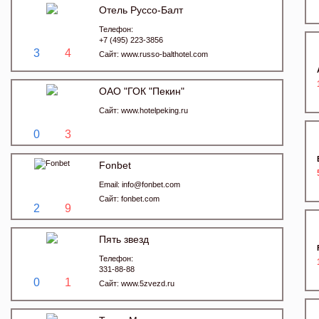
Отель Руссо-Балт
Телефон:
+7 (495) 223-3856
3
4
Сайт:
www.russo-balthotel.com
ОАО "ГОК "Пекин"
Сайт:
www.hotelpeking.ru
0
3
Fonbet
Email:
info@fonbet.com
Сайт:
fonbet.com
2
9
Пять звезд
Телефон:
331-88-88
0
1
Сайт:
www.5zvezd.ru