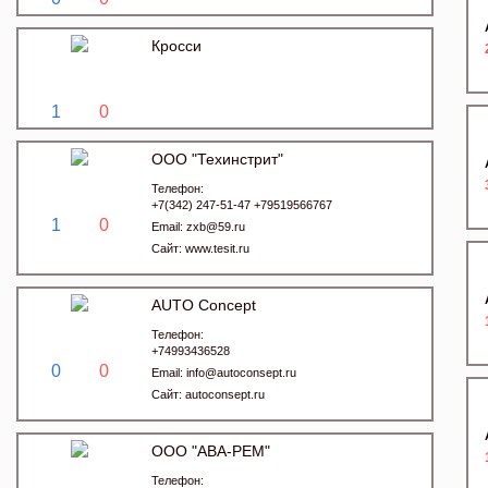
Кросси
1
0
ООО "Техинстрит"
Телефон:
+7(342) 247-51-47 +79519566767
1
0
Email:
zxb@59.ru
Сайт:
www.tesit.ru
AUTO Concept
Телефон:
+74993436528
0
0
Email:
info@autoconsept.ru
Сайт:
autoconsept.ru
ООО "АВА-РЕМ"
Телефон: