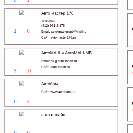
0
1
Авто мастер 178
Телефон:
(812) 981-2-178
1
0
Email:
avto-masterspb@mail.ru
Сайт:
avtomaster178.ru
АвтоМАШ и АвтоМАШ-МБ
Email:
ok@auto-mash.ru
Сайт:
auto-mash.ru
3
10
Автобам
Сайт:
www.autobam.ru
0
4
авто онлайн
0
0