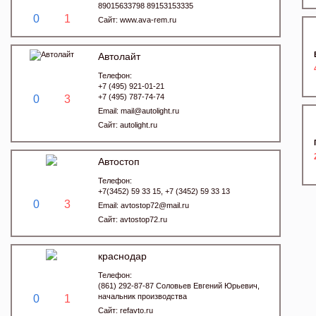
89015633798 89153153335
0
1
Сайт:
www.ava-rem.ru
Автолайт
Телефон:
+7 (495) 921-01-21
+7 (495) 787-74-74
0
3
Email:
mail@autolight.ru
Сайт:
autolight.ru
Автостоп
Телефон:
+7(3452) 59 33 15, +7 (3452) 59 33 13
0
3
Email:
avtostop72@mail.ru
Сайт:
avtostop72.ru
краснодар
Телефон:
(861) 292-87-87 Соловьев Евгений Юрьевич,
начальник производства
0
1
Сайт:
refavto.ru