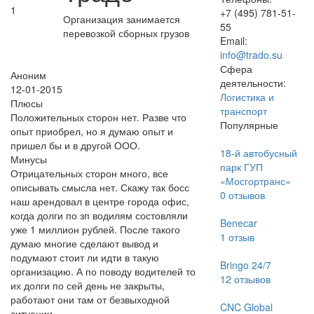
1
+7 (495) 781-51-
Организация занимается
55
перевозкой сборных грузов
Email:
info@trado.su
Сфера
Аноним
деятельности:
12-01-2015
Логистика и
Плюсы
транспорт
Положительных сторон нет. Разве что
Популярные
опыт приобрел, но я думаю опыт и
пришел бы и в другой ООО.
18-й автобусный
Минусы
парк ГУП
Отрицательных сторон много, все
«Мосгортранс»
описывать смысла нет. Скажу так босс
0
отзывов
наш арендовал в центре города офис,
когда долги по зп водилям состовляли
Benecar
уже 1 миллион рублей. После такого
1
отзыв
думаю многие сделают вывод и
подумают стоит ли идти в такую
Bringo 24/7
организацию. А по поводу водителей то
12
отзывов
их долги по сей день не закрыты,
работают они там от безвыходной
CNC Global
ситуации.