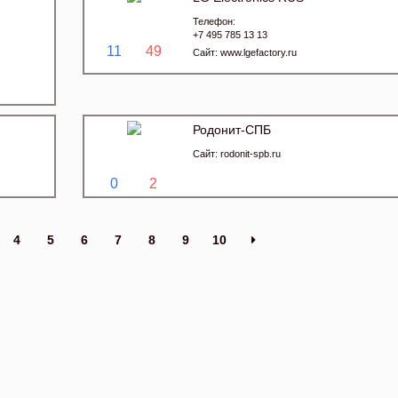
Телефон:
+7 495 785 13 13
11
49
Сайт:
www.lgefactory.ru
Родонит-СПБ
Сайт:
rodonit-spb.ru
0
2
4
5
6
7
8
9
10