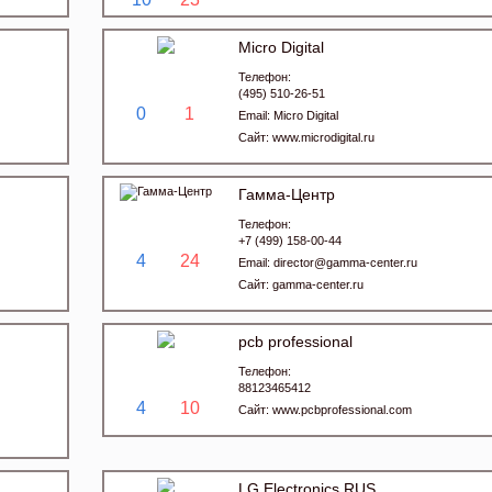
Micro Digital
Телефон:
(495) 510-26-51
0
1
Email:
Micro Digital
Сайт:
www.microdigital.ru
Гамма-Центр
Телефон:
+7 (499) 158-00-44
4
24
Email:
director@gamma-center.ru
Сайт:
gamma-center.ru
pcb professional
Телефон:
88123465412
4
10
Сайт:
www.pcbprofessional.com
LG Electronics RUS