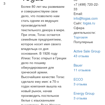
3
+7 (498) 720-22-
Более 80 лет мы развиваем
33
и совершенствуем свое
Email:
дело, что позволило нам
info@togas.com
стать одним из ведущих
Сайт:
togas.ru
производителей
Сфера
текстильного декора в мире.
деятельности:
При этом, Тогас остается
Торговля
семейным предприятием,
Популярные
которое носит имя своего
владельца со дня
Active Sale Group
основания. В 1926 году
43
отзыва
Илиас Тогас открыл в Греции
дело по пошиву
Bauer
обмундирования для
11
отзывов
греческой армии.
Высочайшее качество Тогас
ECCO
сделало ему имя: в 70-х
3
отзыва
годах компания вышла на
новый рынок, начав
Energy Group
производить постельное
3
отзыва
белье с изысканными
вышивками. Дело Илиаса