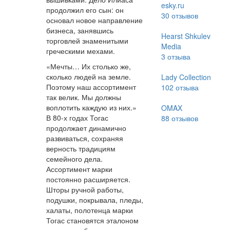
esky.ru
продолжил его сын: он
30
отзывов
основал новое направление
бизнеса, занявшись
Hearst Shkulev
торговлей знаменитыми
Media
греческими мехами.
3
отзыва
«Мечты… Их столько же,
сколько людей на земле.
Lady Collection
Поэтому наш ассортимент
102
отзыва
так велик. Мы должны
воплотить каждую из них.»
OMAX
В 80-х годах Тогас
88
отзывов
продолжает динамично
развиваться, сохраняя
верность традициям
семейного дела.
Ассортимент марки
постоянно расширяется.
Шторы ручной работы,
подушки, покрывала, пледы,
халаты, полотенца марки
Тогас становятся эталоном