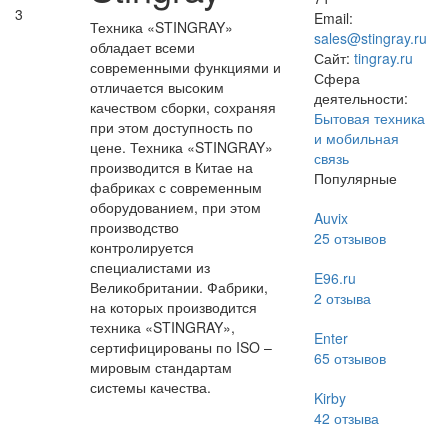
3
Email:
Техника «STINGRAY»
sales@stingray.ru
обладает всеми
Сайт:
tingray.ru
современными функциями и
Сфера
отличается высоким
деятельности:
качеством сборки, сохраняя
Бытовая техника
при этом доступность по
и мобильная
цене. Техника «STINGRAY»
связь
производится в Китае на
Популярные
фабриках с современным
оборудованием, при этом
Auvix
производство
25
отзывов
контролируется
специалистами из
E96.ru
Великобритании. Фабрики,
2
отзыва
на которых производится
техника «STINGRAY»,
Enter
сертифицированы по ISO –
65
отзывов
мировым стандартам
системы качества.
Kirby
42
отзыва