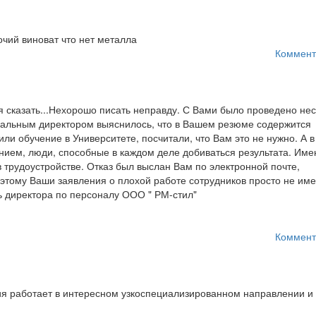
очий виноват что нет металла
Коммент
я сказать...Нехорошо писать неправду. С Вами было проведено нес
ральным директором выяснилось, что в Вашем резюме содержится
ли обучение в Университете, посчитали, что Вам это не нужно. А 
ием, люди, способные в каждом деле добиваться результата. Име
 трудоустройстве. Отказ был выслан Вам по электронной почте,
этому Ваши заявления о плохой работе сотрудников просто не им
ь директора по персоналу ООО " РМ-стил"
Коммент
ния работает в интересном узкоспециализированном направлении и