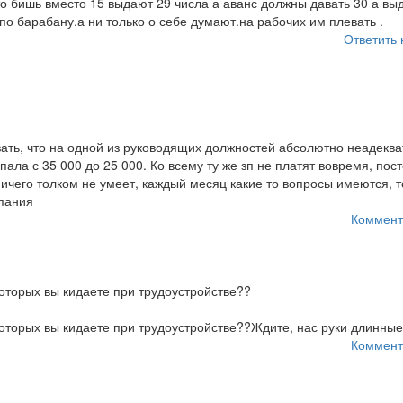
о бишь вместо 15 выдают 29 числа а аванс должны давать 30 а вы
 по барабану.а ни только о себе думают.на рабочих им плевать .
Ответить 
зать, что на одной из руководящих должностей абсолютно неадекв
пала с 35 000 до 25 000. Ко всему ту же зп не платят вовремя, по
ничего толком не умеет, каждый месяц какие то вопросы имеются, т
мпания
Коммент
оторых вы кидаете при трудоустройстве??
оторых вы кидаете при трудоустройстве??Ждите, нас руки длинные.
Коммент