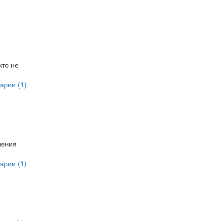
кто не
арии (1)
шения
арии (1)