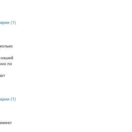
арии (1)
колько
в нашей
нно по
еют
арии (1)
 имеет