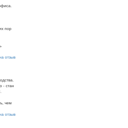
офиса.
их пор
ь
на отзыв
одства.
 - стан
.
ь, чем
на отзыв