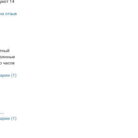
дают 14
на отзыв
атный
стоянные
о часов
арии (1)
..
арии (1)