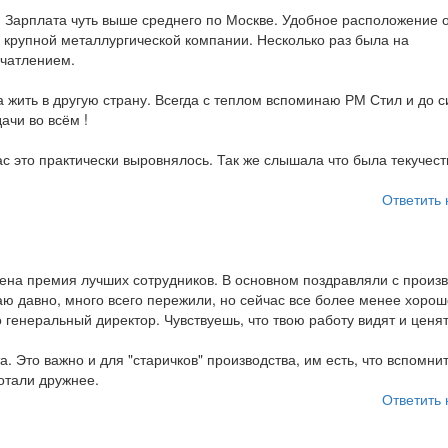
 Зарплата чуть выше среднего по Москве. Удобное расположение 
й крупной металлургической компании. Несколько раз была на
ечатлением.
а жить в другую страну. Всегда с теплом вспоминаю РМ Стил и до с
чи во всём !
ас это практически выровнялось. Так же слышала что была текучест
Ответить 
дена премия лучших сотрудников. В основном поздравляли с произв
ю давно, много всего пережили, но сейчас все более менее хорошо
 генеральный директор. Чувствуешь, что твою работу видят и ценят
а. Это важно и для "старичков" производства, им есть, что вспомнит
отали дружнее.
Ответить 