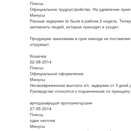
Плюсы
Официальное трудоустройство. На удивление прият
Минусы
Раньше задержки зп были в районе 2 недель. Тепер
запомнить людей, которые приходят и уходят.
Продукцию заказчикам в срок никогда не поставля
отгружает.
Кошечка
22-08-2014
Плюсы
Официальное оформление
Минусы
Несвоевременная выплата з/п, задержки от 3 дней д
Руководство относится к подчиненным по принцип
врпщшыврщшп аролшнегщгшне
27-05-2014
Плюсы
один неготив
Минусы