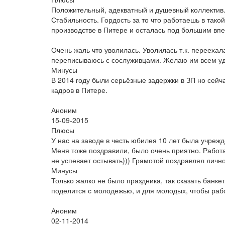
Положительный, адекватный и душевный коллектив.
Стабильность. Гордость за то что работаешь в тако
производстве в Питере и осталась под большим вп
Очень жаль что уволилась. Уволилась т.к. переехал
переписываюсь с сослуживцами. Желаю им всем уда
Минусы
В 2014 году были серьёзные задержки в ЗП но сейч
кадров в Питере.
Аноним
15-09-2015
Плюсы
У нас на заводе в честь юбилея 10 лет была учреж
Меня тоже поздравили, было очень приятно. Работа
не успевает остывать))) Грамотой поздравлял лично
Минусы
Только жалко не было праздника, так сказать банкет
поделится с молодежью, и для молодых, чтобы раб
Аноним
02-11-2014