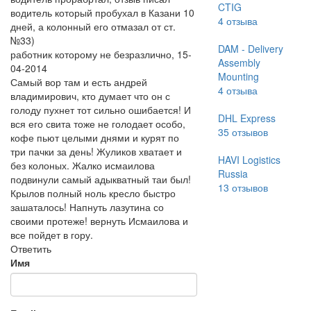
CTIG
водитель который пробухал в Казани 10
4
отзыва
дней, а колонный его отмазал от ст.
№33)
DAM - Delivery
работник которому не безразлично
,
15-
Assembly
04-2014
Mounting
Самый вор там и есть андрей
4
отзыва
владимирович, кто думает что он с
голоду пухнет тот сильно ошибается! И
DHL Express
вся его свита тоже не голодает особо,
35
отзывов
кофе пьют целыми днями и курят по
три пачки за день! Жуликов хватает и
HAVI Logistics
без колоных. Жалко исмаилова
Russia
подвинули самый адыкватный таи был!
13
отзывов
Крылов полный ноль кресло быстро
зашаталось! Напнуть лазутина со
своими протеже! вернуть Исмаилова и
все пойдет в гору.
Ответить
Имя