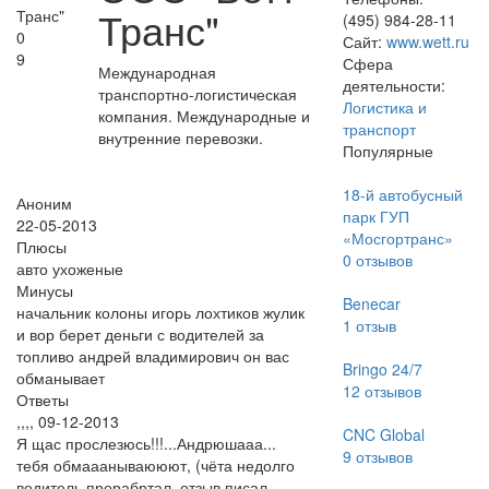
Транс"
(495) 984-28-11
0
Сайт:
www.wett.ru
9
Сфера
Международная
деятельности:
транспортно-логистическая
Логистика и
компания. Международные и
транспорт
внутренние перевозки.
Популярные
18-й автобусный
Аноним
парк ГУП
22-05-2013
«Мосгортранс»
Плюсы
0
отзывов
авто ухоженые
Минусы
Benecar
начальник колоны игорь лохтиков жулик
1
отзыв
и вор берет деньги с водителей за
топливо андрей владимирович он вас
Bringo 24/7
обманывает
12
отзывов
Ответы
,,,
,
09-12-2013
CNC Global
Я щас прослезюсь!!!...Андрюшааа...
9
отзывов
тебя обмааанываююют, (чёта недолго
водитель прорабртал, отзыв писал