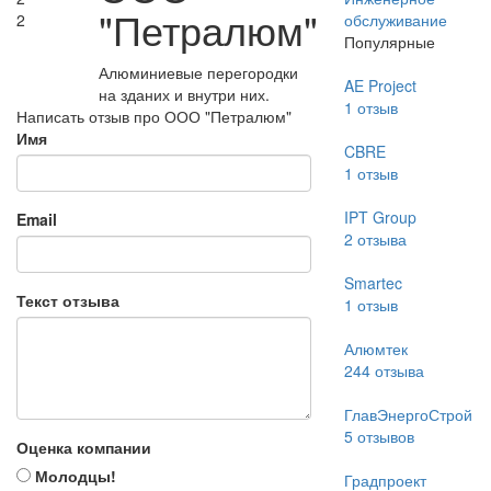
"Петралюм"
2
обслуживание
Популярные
Алюминиевые перегородки
AE Project
на зданих и внутри них.
1
отзыв
Написать отзыв про ООО "Петралюм"
Имя
CBRE
1
отзыв
IPT Group
Email
2
отзыва
Smartec
Текст отзыва
1
отзыв
Алюмтек
244
отзыва
ГлавЭнергоСтрой
5
отзывов
Оценка компании
Молодцы!
Градпроект