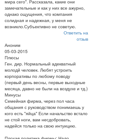
мира сего". Рассказала, какие они
замечательные и как у них все ажурно,
однако ощущения, что компания
солидная и надежная, у меня не
возникло.Субъективно не советую.
Ответить на
отзыв
Аноним
05-03-2015
Плюсы
Ген. дир. Нормальный адекватный
молодй человек. Любят устроить
корпоративы по любому поводу
(первый день весны, первые выходные
месяца, давно не были на воздухе и тд.)
Минусы
Семейная фирма, через пол часа
общания с руководством понимаешь у
кого есть "яйца" Если начальство встало
не стой ноги, вам несдобровать,
надейся только на свою интуицию.
Плохая политика фирмы: Надо