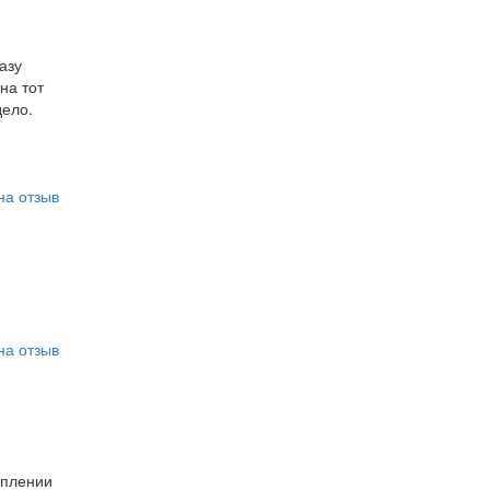
азу
на тот
дело.
на отзыв
на отзыв
уплении