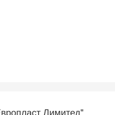
вропласт Лимитед"