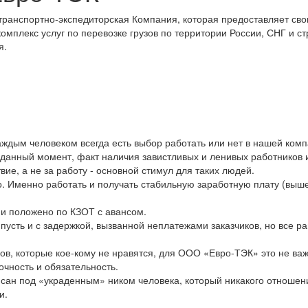
ранспортно-экспедиторская Компания, которая предоставляет св
омплекс услуг по перевозке грузов по территории России, СНГ и с
я.
ждым человеком всегда есть выбор работать или нет в нашей комп
а данный момент, факт наличия завистливых и ленивых работников 
вие, а не за работу - основной стимул для таких людей.
. Именно работать и получать стабильную заработную плату (выш
.
 и положено по КЗОТ с авансом.
пусть и с задержкой, вызванной неплатежами заказчиков, но все р
ов, которые кое-кому не нравятся, для ООО «Евро-ТЭК» это не важ
чность и обязательность.
ан под «украденным» ником человека, который никакого отношен
и.