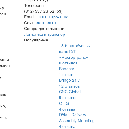
Телефоны:
оим
(812) 337-23-52 (53)
тран
Email:
ООО "Евро-ТЭК"
Сайт:
euro-tec.ru
Сфера деятельности:
Логистика и транспорт
Популярные
18-й автобусный
парк ГУП
«Мосгортранс»
ании.
0
отзывов
имеет
Benecar
1
отзыв
е
Bringo 24/7
12
отзывов
CNC Global
авно
9
отзывов
CTIG
но,
4
отзыва
DAM - Delivery
ия к
Assembly Mounting
4
отзыва