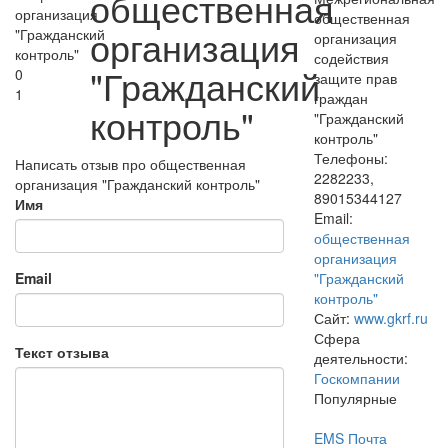
общественная
общественная
организация
организация
содействия
"Гражданский
0
защите прав
1
граждан
контроль"
"Гражданский
контроль"
Телефоны:
Написать отзыв про общественная
2282233,
организация "Гражданский контроль"
89015344127
Имя
Email:
общественная
организация
Email
"Гражданский
контроль"
Сайт:
www.gkrf.ru
Сфера
Текст отзыва
деятельности:
Госкомпании
Популярные
EMS Почта