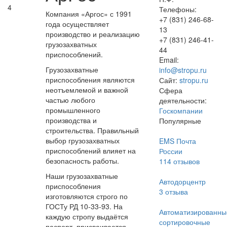
4
Телефоны:
Компания «Аргос» с 1991
+7 (831) 246-68-
года осуществляет
13
производство и реализацию
+7 (831) 246-41-
грузозахватных
44
приспособлений.
Email:
Грузозахватные
info@stropu.ru
приспособления являются
Сайт:
stropu.ru
неотъемлемой и важной
Сфера
частью любого
деятельности:
промышленного
Госкомпании
производства и
Популярные
строительства. Правильный
выбор грузозахватных
EMS Почта
приспособлений влияет на
России
безопасность работы.
114
отзывов
Наши грузозахватные
Автодорцентр
приспособления
3
отзыва
изготовляются строго по
ГОСТу РД 10-33-93. На
Автоматизированны
каждую стропу выдаётся
сортировочные
паспорт, присваивается