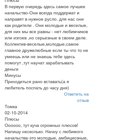
Плюсы
В первую очередь здесь самое лучшее
начальство-Они всегда поддержат и
направят в нужное русло. для нас они
как родители . Они молодые и веселые,
для них мы все равны - нет любимчиков
или изгоев ,но серьезные в своем деле.
Коллектив-веселые,молодые,самое
главное дружелюбные если ты что то не
умеешь или не знаешь тебе здесь
помогут ,тут научат зарабатывать
деньги
Минусы
Приходиться рано вставать(а я
любитель поспать до часу дня)
Ответить на
отзыв
Томка
02-10-2014
Плюсы
Оооооо, тут куча огромных плюсов!
Напишу несколько. Начну с любимого
начальства-это молодые, амбициозные,