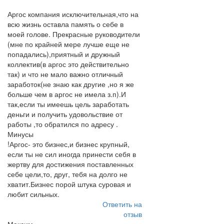
Аргос компания исключительная,что на
всю жизнь оставла память о себе в
моей голове. Прекрасные руководители
(мне по крайней мере лучше еще не
попадались),приятный и дружный
коллектив(в аргос это действительно
так) и что не мало важно отличный
заработок(не знаю как другие ,но я же
больше чем в аргос не имела з.п).И
так,если ты имеешь цель заработать
деньги и получить удовольствие от
работы ,то обратился по адресу .
Минусы
!Аргос- это бизнес,и бизнес крупный,
если ты не сил иногда принести себя в
жертву для достижения поставленных
себе цели,то, друг, тебя на долго не
хватит.Бизнес порой штука суровая и
любит сильных.
Ответить на
отзыв