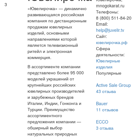
3
mnogokarat.ru
«Ювелирочка» — динамично
Телефоны:
развивающаяся российская
8 (800) 511-84-20
компания по дистанционным
Email:
продажам ювелирных
help@juvelir.tv
изделий, основными
Сайт:
направлениями которой
ювелирочка.рф
является телевизионный
Сфера
ритейл и электронная
деятельности:
коммерция.
Ювелирные
В ассортименте компании
изделия
представлено более 95 000
Популярные
моделей украшений от
крупнейших российских
Active Sale Group
ювелирных производителей
43
отзыва
и зарубежных брендов
Италии, Индии, Гонконга и
Bauer
Турции. Преимущество
11
отзывов
ассортиментного
предложения компании —
ECCO
обширный выбор
3
отзыва
натуральных природных