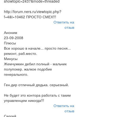
showtopic=2437&mode=threaded
http://forum.ners.ru/viewtopic.php?
f=4&t=10462 ПРОСТО СМЕХ!!!
Ответить на
отзыв
Аноним
23-09-2008
Плюсы
Все хорошо в начале... просто песня...
ремонт, раб.место.
Минусы
Жемчужкин дебил полный - мальчик
полупокер. жалкое подобие
генерального.
Ген.дир отличный дядька. серьезный.
Не будет это контора работать с таким
управленцем никогда!!!
Ответить на
отзыв
Сергей