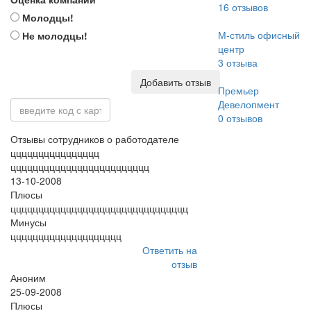
16
отзывов
Молодцы!
М-стиль офисный
Не молодцы!
центр
3
отзыва
Добавить отзыв
Премьер
Девелопмент
0
отзывов
Отзывы сотрудников о работодателе
цццццццццццццццц
ццццццццццццццццццццццццц
13-10-2008
Плюсы
цццццццццццццццццццццццццццццццц
Минусы
цццццццццццццццццццц
Ответить на
отзыв
Аноним
25-09-2008
Плюсы