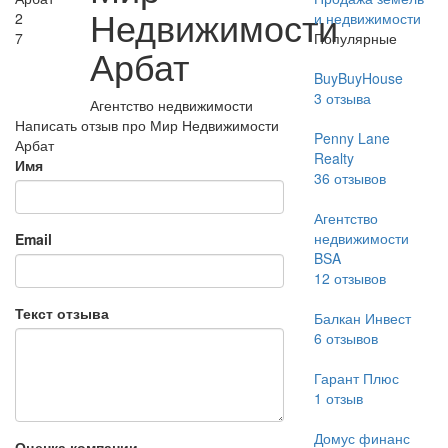
Недвижимости
2
и недвижимости
7
Популярные
Арбат
BuyBuyHouse
3
отзыва
Агентство недвижимости
Написать отзыв про Мир Недвижимости
Penny Lane
Арбат
Realty
Имя
36
отзывов
Агентство
недвижимости
Email
BSA
12
отзывов
Текст отзыва
Балкан Инвест
6
отзывов
Гарант Плюс
1
отзыв
Домус финанс
Оценка компании