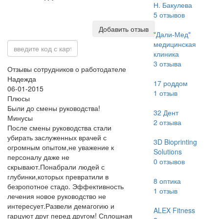
Н. Бакулева
5
отзывов
Добавить отзыв
"Дали-Мед"
медицинская
клиника
3
отзыва
Отзывы сотрудников о работодателе
Надежда
17 роддом
06-01-2015
1
отзыв
Плюсы
Были до смены руководства!
32 Дент
Минусы
2
отзыва
После смены руководства стали
убирать заслуженных врачей с
3D Bioprinting
огромным опытом,не уважение к
Solutions
персоналу даже не
0
отзывов
скрывают.Понабрали людей с
глубинки,которых превратили в
8 оптика
безропотное стадо. Эффективность
1
отзыв
лечения новое руководство не
интересует.Развели демагогию и
ALEX Fitness
гарцуют друг перед другом! Сплошная