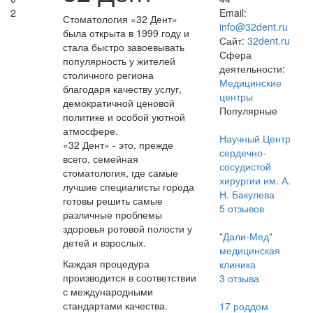
2
Email:
Стоматология «32 Дент»
info@32dent.ru
была открыта в 1999 году и
Сайт:
32dent.ru
стала быстро завоевывать
Сфера
популярность у жителей
деятельности:
столичного региона
Медицинские
благодаря качеству услуг,
центры
демократичной ценовой
Популярные
политике и особой уютной
атмосфере.
Научный Центр
«32 Дент» - это, прежде
сердечно-
всего, семейная
сосудистой
стоматология, где самые
хирургии им. А.
лучшие специалисты города
Н. Бакулева
готовы решить самые
5
отзывов
различные проблемы
здоровья ротовой полости у
"Дали-Мед"
детей и взрослых.
медицинская
Каждая процедура
клиника
производится в соответствии
3
отзыва
с международными
стандартами качества.
17 роддом