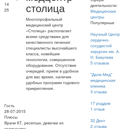
столица
14
деятельности:
25
Медицинские
центры
Многопрофильный
Популярные
медицинский центр
«Столица» располагает
Научный Центр
всеми средствами для
сердечно-
качественного лечения:
сосудистой
специалисты высочайшего
хирургии им. А.
класса, новейшие
Н. Бакулева
технологии, совершенное
5
отзывов
оборудование. Отсутствие
очередей, прием в удобное
"Дали-Мед"
для вас время, наличие
медицинская
удобных программ годового
клиника
прикрепления.
3
отзыва
17 роддом
Гость
1
отзыв
28-07-2015
Плюсы
32 Дент
Врачи КТ, ресепшн, девочки из
2
отзыва
коллцентра