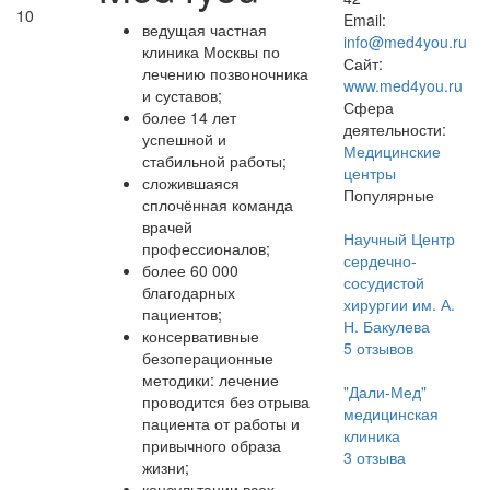
10
Email:
ведущая частная
info@med4you.ru
клиника Москвы по
Сайт:
лечению позвоночника
www.med4you.ru
и суставов;
Сфера
более 14 лет
деятельности:
успешной и
Медицинские
стабильной работы;
центры
сложившаяся
Популярные
сплочённая команда
врачей
Научный Центр
профессионалов;
сердечно-
более 60 000
сосудистой
благодарных
хирургии им. А.
пациентов;
Н. Бакулева
консервативные
5
отзывов
безоперационные
методики: лечение
"Дали-Мед"
проводится без отрыва
медицинская
пациента от работы и
клиника
привычного образа
3
отзыва
жизни;
консультации всех