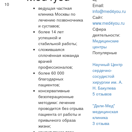
10
Email:
ведущая частная
info@med4you.ru
клиника Москвы по
Сайт:
лечению позвоночника
www.med4you.ru
и суставов;
Сфера
более 14 лет
деятельности:
успешной и
Медицинские
стабильной работы;
центры
сложившаяся
Популярные
сплочённая команда
врачей
Научный Центр
профессионалов;
сердечно-
более 60 000
сосудистой
благодарных
хирургии им. А.
пациентов;
Н. Бакулева
консервативные
5
отзывов
безоперационные
методики: лечение
"Дали-Мед"
проводится без отрыва
медицинская
пациента от работы и
клиника
привычного образа
3
отзыва
жизни;
консультации всех