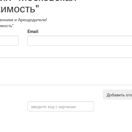
имость"
енники и Арендодатели!
имость"
Email
Добавить от