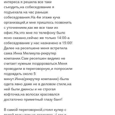
интереса я решила все таки
съездить,на собеседование я
подъехала на час раньше
собеседования.На 4м этаже куча
организаций,и мне пришлось позвонить
с уточнением,как же все таки их
офис.На,что мне по телефону было
ясно сказано,сейчас же только 14:00-а
собеседование у нас назначено в 15:00!
Далее на ресепшене меня встретила
сама Инна Меликула-рекрутер
компании.Сам ресепшен видимо не
считает нужным поздороваться.Меня
проводили в переговорную,и попросили
подождать около 5
минут.Инна(рекрутер компании)-была
одета явно даже не в деловом стиле,на
ней были джинсы и не строгая
кофточка,на волосах красовался
достаточно приметный глазу бант!
В самой переговорной,стоял кулер с
водой,воды там не оказалось :(,как и