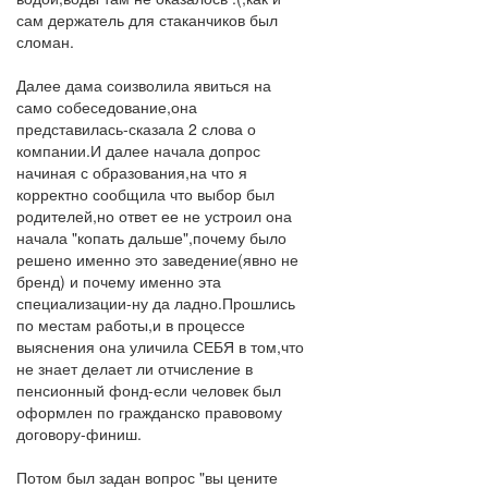
сам держатель для стаканчиков был
сломан.
Далее дама соизволила явиться на
само собеседование,она
представилась-сказала 2 слова о
компании.И далее начала допрос
начиная с образования,на что я
корректно сообщила что выбор был
родителей,но ответ ее не устроил она
начала "копать дальше",почему было
решено именно это заведение(явно не
бренд) и почему именно эта
специализации-ну да ладно.Прошлись
по местам работы,и в процессе
выяснения она уличила СЕБЯ в том,что
не знает делает ли отчисление в
пенсионный фонд-если человек был
оформлен по гражданско правовому
договору-финиш.
Потом был задан вопрос "вы цените