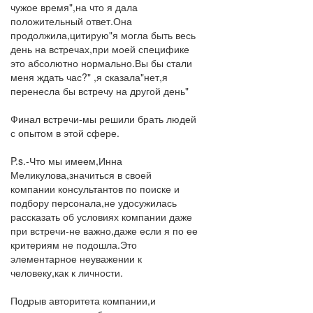
чужое время",на что я дала
положительный ответ.Она
продолжила,цитирую"я могла быть весь
день на встречах,при моей специфике
это абсолютно нормально.Вы бы стали
меня ждать час?" ,я сказала"нет,я
перенесла бы встречу на другой день"
Финал встречи-мы решили брать людей
с опытом в этой сфере.
P.s.-Что мы имеем,Инна
Меликулова,значиться в своей
компании консультантов по поиске и
подбору персонала,не удосужилась
рассказать об условиях компании даже
при встречи-не важно,даже если я по ее
критериям не подошла.Это
элементарное неуважении к
человеку,как к личности.
Подрыв авторитета компании,и