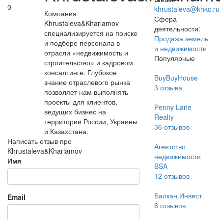
0
khrustaleva@khkc.ru
Компания
Сфера
Khrustaleva&Kharlamov
деятельности:
специализируется на поиске
Продажа земель
и подборе персонала в
и недвижимости
отрасли «недвижимость и
Популярные
строительство» и кадровом
консалтинге. Глубокое
BuyBuyHouse
знание отраслевого рынка
3
отзыва
позволяет нам выполнять
проекты для клиентов,
Penny Lane
ведущих бизнес на
Realty
территории России, Украины
36
отзывов
и Казахстана.
Написать отзыв про
Агентство
Khrustaleva&Kharlamov
недвижимости
Имя
BSA
12
отзывов
Балкан Инвест
Email
6
отзывов