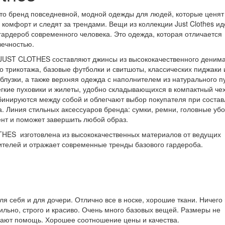
о бренд повседневной, модной одежды для людей, которые ценят
, комфорт и следят за трендами. Вещи из коллекции Just Clothes и
гардероб современного человека. Это одежда, которая отличается
вечностью.
 JUST CLOTHES составляют джинсы из высококачественного денима
го трикотажа, базовые футболки и свитшоты, классических пиджаки 
блузки, а также верхняя одежда с наполнителем из натурального пу
ёгкие пуховики и жилеты, удобно складывающихся в компактный че
инируются между собой и облегчают выбор покупателя при соста
а. Линия стильных аксессуаров бренда: сумки, ремни, головные уб
ент и поможет завершить любой образ.
HES изготовлена из высококачественных материалов от ведущих
телей и отражает современные тренды базового гардероба.
я себя и для дочери. Отлично все в носке, хорошие ткани. Ничего
тильно, строго и красиво. Очень много базовых вещей. Размеры не
гают помощь. Хорошее соотношение цены и качества.