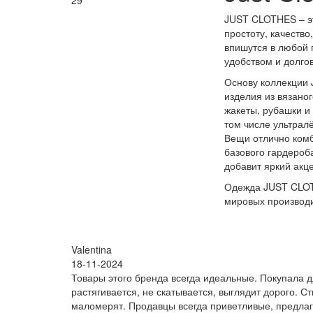
29
JUST CLOTHES – эт
простоту, качество
впишутся в любой 
удобством и долго
Основу коллекции
изделия из вязано
жакеты, рубашки и 
том числе ультрал
Вещи отлично комб
базового гардероб
добавит яркий акц
Одежда JUST CLOT
мировых производи
Valentina
18-11-2024
Товары этого бренда всегда идеальные. Покупала дл
растягивается, не скатывается, выглядит дорого. С
маломерят. Продавцы всегда приветливые, предла