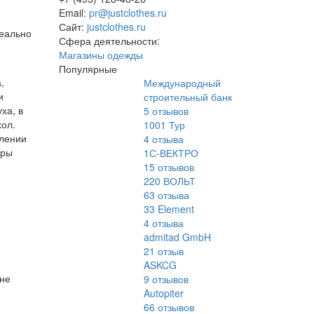
Email:
pr@justclothes.ru
Сайт:
justclothes.ru
деально
Сфера деятельности:
Магазины одежды
Популярные
,
Международный
и
строительный банк
ха, в
5
отзывов
хол.
1001 Тур
влении
4
отзыва
оры
1С-ВЕКТРО
15
отзывов
220 ВОЛЬТ
63
отзыва
33 Element
4
отзыва
admitad GmbH
21
отзыв
ASKCG
 не
9
отзывов
Autopiter
66
отзывов