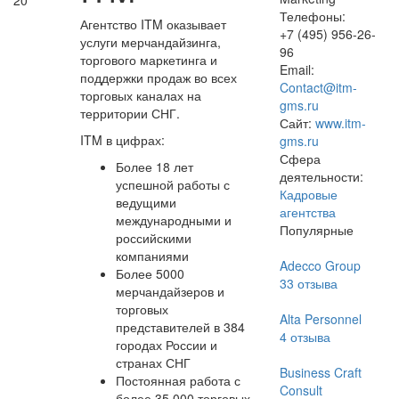
20
Телефоны:
Агентство ITM оказывает
+7 (495) 956-26-
услуги мерчандайзинга,
96
торгового маркетинга и
Email:
поддержки продаж во всех
Contact@itm-
торговых каналах на
gms.ru
территории СНГ.
Сайт:
www.itm-
ITM в цифрах:
gms.ru
Сфера
Более 18 лет
деятельности:
успешной работы с
Кадровые
ведущими
агентства
международными и
Популярные
российскими
компаниями
Adecco Group
Более 5000
33
отзыва
мерчандайзеров и
торговых
Alta Personnel
представителей в 384
4
отзыва
городах России и
странах СНГ
Business Craft
Постоянная работа с
Consult
более 35.000 торговых