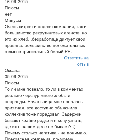
16-09-2015
Плюсы
нет
Минусы
Очень хитрая и подлая компания, как и
большинство рекрутинговых агенств, но
это их хлеб...безработица диктует свои
правила. Большинство положительных
отзывов тривиальный белый PR.
Ответить на
отзыв
Оксана
05-09-2015
Плюсы
То ли мне повезло, то ли в комментах
реально черсчур много злобы и
неправды. Начальница мне попалась
приятная, все доступно объяснила,
коллектив тоже порадовал. Задержки
бывают крайне редко и я хочу узнать,
где их в нашем деле не бывает? :)
Почему столько негатива - не понимаю.
Прекрасная компания, по-моему.