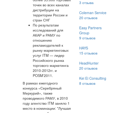
3
отзыва
точек во всех каналах
дистрибуции на
Coleman Service
территории России и
20
отзывов
стран СНГ
По результатам
Easy Partners
исследований для
Group
АКАР и РАМУ по
9
отзывов
отношению
рекламодателей к
HAYS
рынку маркетинговых
15
отзывов
услуг ITM — лидер
Российского рынка
HeadHunter
торгового маркетинга
20
отзывов
2010-2012гг. и
POSM'2011.
Kei Ei Consulting
В рамках ежегодного
8
отзывов
конкурса «Серебряный
Меркурий», также
проводимого РАМУ, в 2010
году агентство ITM заняло 1
место в номинации: "Лучшая