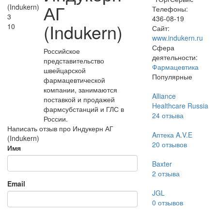
АГ
Телефоны:
3
436-08-19
(Indukern)
10
Сайт:
www.indukern.ru
Сфера
Российское
деятельности:
представительство
Фармацевтика
швейцарской
Популярные
фармацевтической
компании, занимаются
Alliance
поставкой и продажей
Healthcare Russia
фармсубстанций и ГЛС в
24
отзыва
России.
Написать отзыв про Индукерн АГ
Aптека A.V.E
(Indukern)
20
отзывов
Имя
Baxter
2
отзыва
Email
JGL
0
отзывов