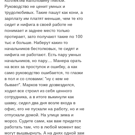
Коллектив наполовину гнилой.
Руководство не ценит умных и
трудолюбивых. Такие пашут как кони, а
зарплату им платят меньше, чем те кто
сидит и нифига в своей работе не
понимает и заднее место только
протирает, зато получают такие по 100
тыс и больше. Наберут каких-то
начальников бестолковых, те сидят и
нифига не работают. Есть пару умных
начальников, но пару.... Манера орать
на всех за проступок и ошибку, а как
само руководство ошибается, то глазки
в пол и со словами: "ну с кем не
бывает". Марков тоже дозвездился,
ходил все строил из себя ценного
сотрудника, а в итоге выкинули как
шавку, сидел два дня возле входа в
офис, его не пускали на работу, но и не
отпускали домой. На улице зима и
мороз. Судите сами, как вам придется
работать там, что в любой момент вас
могут вышвырнуть. А на днях одной зам