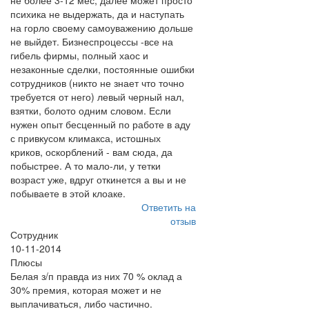
не более 3-12 мес, далее может просто
психика не выдержать, да и наступать
на горло своему самоуважению дольше
не выйдет. Бизнеспроцессы -все на
гибель фирмы, полный хаос и
незаконные сделки, постоянные ошибки
сотрудников (никто не знает что точно
требуется от него) левый черный нал,
взятки, болото одним словом. Если
нужен опыт бесценный по работе в аду
с привкусом климакса, истошных
криков, оскорблений - вам сюда, да
побыстрее. А то мало-ли, у тетки
возраст уже, вдруг откинется а вы и не
побываете в этой клоаке.
Ответить на
отзыв
Сотрудник
10-11-2014
Плюсы
Белая з/п правда из них 70 % оклад а
30% премия, которая может и не
выплачиваться, либо частично.