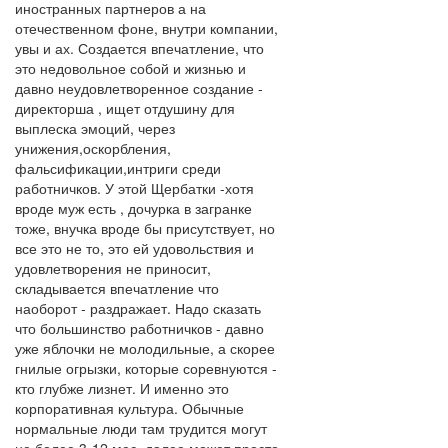
иностранных партнеров а на
отечественном фоне, внутри компании,
увы и ах. Создается впечатление, что
это недовольное собой и жизнью и
давно неудовлетворенное создание -
директорша , ищет отдушину для
выплеска эмоций, через
унижения,оскорбления,
фальсификации,интриги среди
работничков. У этой Щербатки -хотя
вроде муж есть , дочурка в загранке
тоже, внучка вроде бы присутствует, но
все это не то, это ей удовольствия и
удовлетворения не приносит,
складывается впечатление что
наоборот - раздражает. Надо сказать
что большинство работничков - давно
уже яблочки не молодильные, а скорее
гнилые огрызки, которые соревнуются -
кто глубже лизнет. И именно это
корпоративная культура. Обычные
нормальные люди там трудится могут