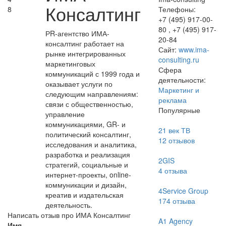
Консалтинг
8
Телефоны:
+7 (495) 917-00-
80 , +7 (495) 917-
РR-агентство ИМА-
20-84
консалтинг работает на
Сайт:
www.ima-
рынке интегрированных
consulting.ru
маркетинговых
Сфера
коммуникаций с 1999 года и
деятельности:
оказывает услуги по
Маркетинг и
следующим направлениям:
реклама
связи с общественностью,
Популярные
управление
коммуникациями, GR- и
21 век ТВ
политический консалтинг,
12
отзывов
исследования и аналитика,
разработка и реализация
2GIS
стратегий, социальные и
4
отзыва
интернет-проекты, online-
коммуникации и дизайн,
4Service Group
креатив и издательская
174
отзыва
деятельность.
Написать отзыв про ИМА Консалтинг
A1 Agency
Имя