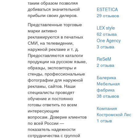
таким образом позволяя
добиваться значительной
ESTETICA
прибыли своих дилеров.
29
отзывов
Представленные торговые
LEX style
марки активно
62
отзыва
рекламируются в печатных
One Agency
СМИ, на телевидении,
3
отзыва
наружной рекламе и т. д.
Предоставляются каталоги
ReSeM
продукции на русском языке,
2
отзыва
образцы, экспозиторы и
стенды, профессиональные
Балерика
фотографии для наружной
Мебельная
рекламы, сайтов. Наши
фабрика
специалисты проводят
38
отзывов
обучение и постоянно
готовы ответить по всем
Компания
интересующим
Костромской Лес
вопросам. Доверие клиентов
1
отзыв
по всей России —
показатель надежности
сотрудничества с группой