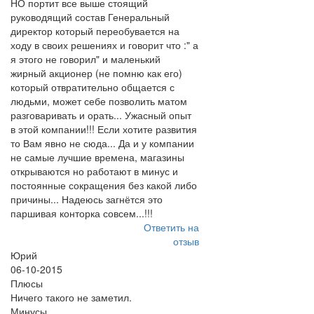
НО портит все выше стоящий
руководящий состав Генеральный
директор который переобувается на
ходу в своих решениях и говорит что :" а
я этого не говорил" и маленький
жирный акционер (не помню как его)
который отвратительно общается с
людьми, может себе позволить матом
разговаривать и орать... Ужасный опыт
в этой компании!!! Если хотите развития
то Вам явно не сюда... Да и у компании
не самые лучшие времена, магазины
открываются но работают в минус и
постоянные сокращения без какой либо
причины... Надеюсь загнётся это
паршивая конторка совсем...!!!
Ответить на
отзыв
Юрий
06-10-2015
Плюсы
Ничего такого не заметил.
Минусы