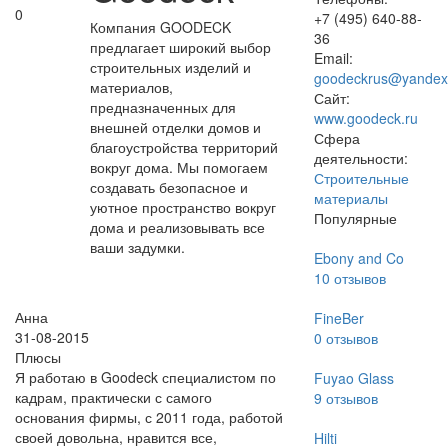
0
+7 (495) 640-88-
Компания GOODECK
36
предлагает широкий выбор
Email:
строительных изделий и
goodeckrus@yandex
материалов,
Сайт:
предназначенных для
www.goodeck.ru
внешней отделки домов и
Сфера
благоустройства территорий
деятельности:
вокруг дома. Мы помогаем
Строительные
создавать безопасное и
материалы
уютное пространство вокруг
Популярные
дома и реализовывать все
ваши задумки.
Ebony and Co
10
отзывов
Анна
FineBer
31-08-2015
0
отзывов
Плюсы
Я работаю в Goodeck специалистом по
Fuyao Glass
кадрам, практически с самого
9
отзывов
основания фирмы, с 2011 года, работой
своей довольна, нравится все,
Hilti