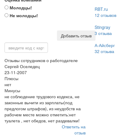
Молодцы!
RBT.ru
12
отзывов
Не молодцы!
Stingray
3
отзыва
Добавить отзыв
А-Айсберг
32
отзыва
Отзывы сотрудников о работодателе
Сергей Оселедец
23-11-2007
Плюсы
нет
Минусы
не соблюдение трудового кодекса, не
законные вычити из зарплаты(под
предлогом штрафов), из неудобств на
рабочем месте можно отметить:нет
туалета , нет обедов, нет раздевалки!
Ответить на
отзыв