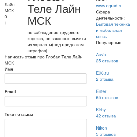
Теле Лайн
www.egrad.ru
Сфера
МСК
0
деятельности:
1
Бытовая техника
и мобильная
не соблюдение трудового
связь
кодекса, не законные вычити
Популярные
из зарплаты(под предлогом
штрафов)
Auvix
Написать отзыв про Глобал Теле Лайн
25
отзывов
МСК
Имя
E96.ru
2
отзыва
Enter
Email
65
отзывов
Kirby
Текст отзыва
42
отзыва
Nikon
5
отзывов