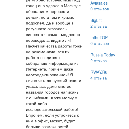
Aviasales
конец она удрала в Москву с
0
отзывов
обещанием перевести
деньги, но а там и кризис
BigLift
подоспел, да и вообще в
2
отзыва
результате оказалась
виновата я сама - медленно
IntheTOP
переводила, видите ли!
0
отзывов
Насчет качества работы тоже
не рекомендую: вся их
Russia Today
работа сводится к
2
отзыва
собиранию информации из
Интернета, причем даже
RWAY.Ru
неотредактированной! Я
4
отзыва
лично читала русский текст и
ужасалась-даже многие
названия городов написаны
с ошибками, я уже молчу о
какой-либо
исследовательской работе!
Впрочем, если устроитесь к
ним в офис, может, будет
больше возможностей