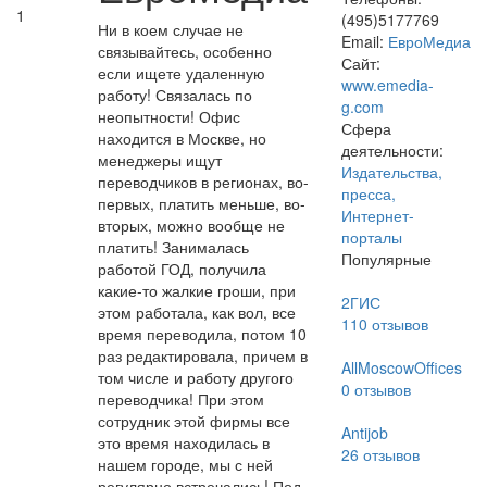
1
(495)5177769
Ни в коем случае не
Email:
ЕвроМедиа
связывайтесь, особенно
Сайт:
если ищете удаленную
www.emedia-
работу! Связалась по
g.com
неопытности! Офис
Сфера
находится в Москве, но
деятельности:
менеджеры ищут
Издательства,
переводчиков в регионах, во-
пресса,
первых, платить меньше, во-
Интернет-
вторых, можно вообще не
порталы
платить! Занималась
Популярные
работой ГОД, получила
какие-то жалкие гроши, при
2ГИС
этом работала, как вол, все
110
отзывов
время переводила, потом 10
раз редактировала, причем в
AllMoscowOffices
том числе и работу другого
0
отзывов
переводчика! При этом
сотрудник этой фирмы все
Antijob
это время находилась в
26
отзывов
нашем городе, мы с ней
регулярно встречались! Под