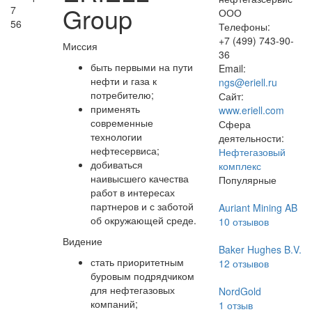
Group
7
ООО
56
Телефоны:
+7 (499) 743-90-
Миссия
36
быть первыми на пути
Email:
нефти и газа к
ngs@eriell.ru
потребителю;
Сайт:
применять
www.eriell.com
современные
Сфера
технологии
деятельности:
нефтесервиса;
Нефтегазовый
добиваться
комплекс
наивысшего качества
Популярные
работ в интересах
партнеров и с заботой
Auriant Mining AB
об окружающей среде.
10
отзывов
Видение
Baker Hughes B.V.
стать приоритетным
12
отзывов
буровым подрядчиком
для нефтегазовых
NordGold
компаний;
1
отзыв