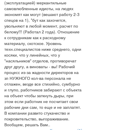
(эксплуатацией) меркантильные
самовлюбленные идиоты, на людях
экономят как могут (вешают работу 2-3
спецов на 1), *бут как захочется,
увольняют в любой момент, расчет по
белому!!! (Работал 2 года). Отношение
к сотрудникам как к расходному
материалу, скотское. Уровень
техн.специалистов ниже среднего, одни
косяки, что у линейных, что у
"насяльников" отделов, противоречат
друг другу, а виноваты - вы! Рабочий
процесс из-за жадности директоров на
зп НУЖНОГО кол-ва персонала не
отлажен, везде все стихийно, сумбурно
и глупо, работников забирают с объекта
на объект чтобы заткнуть дыры, при
этом если работник не посчитает свои
рабочие дни сам, то еще и не заплатят.
В компании развито стукачество и
покровительство, выгораживание.
Вообщем, решать Вам..