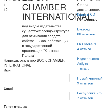
CHAMBER
1
Сфера
10
деятельности:
INTERNATIONAL
Книги и CD
Популярные
под видом издательства
Буквоед
существует псевдо-структура
66
отзывов
для отмывания средств
собственников, работающих
ГК Омега-Л
в государственной
4
отзыва
организации "Книжная
Палата"
Издательство
Написать отзыв про BOOK CHAMBER
Азбука
INTERNATIONAL
1
отзыв
Имя
Новый книжный
9
отзывов
Email
Республика игр
7
отзывов
Текст отзыва