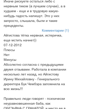
Иначе рискуете остаться либо с
нервным тиком (в лучшем случае), а в
худшем - еще и в трудовую какую-
нибудь гадость напишут. Это у них
запросто, слышала, были и такие
прецеденты.
Комментарии (1)
Айгистова тётка нервная, истеричка,
еще мстить начнет))
07-12-2012
Плюсы
Нет
Минусы
Абсолютно согласна с предыдущими
двумя отзывами. Работала в компании
несколько лет назад, но Айгистову
Ирину Михайловну - Генерального
директора Бук Чембэра запомнила на
всю жизнь!!!
Правильно люди говорят - психически
неуравновешенная баба, как
ОБЕЗЬЯНА С ГРАНАТОЙ, и место ее в