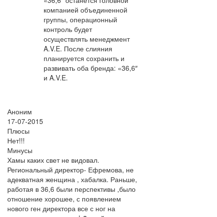
«36,6″ останется головной
компанией объединенной
группы, операционный
контроль будет
осуществлять менеджмент
A.V.E. После слияния
планируется сохранить и
развивать оба бренда: «36,6″
и A.V.E.
Аноним
17-07-2015
Плюсы
Нет!!!
Минусы
Хамы каких свет не видовал.
Региональный директор- Ефремова, не
адекватная женщина , хабалка. Раньше,
работая в 36,6 были перспективы ,было
отношение хорошее, с появлением
нового ген директора все с ног на