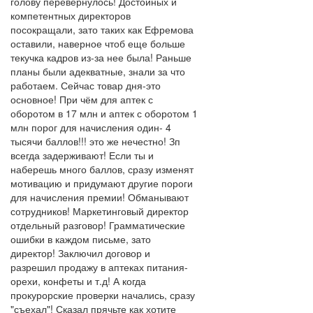
голову перевернулось! Достойных и
компетентных директоров
посокращали, зато таких как Ефремова
оставили, наверное чтоб еще больше
текучка кадров из-за нее была! Раньше
планы были адекватные, знали за что
работаем. Сейчас товар дня-это
основное! При чём для аптек с
оборотом в 17 млн и аптек с оборотом 1
млн порог для начисления один- 4
тысячи баллов!!! это же нечестно! Зп
всегда задерживают! Если ты и
наберешь много баллов, сразу изменят
мотивацию и придумают другие пороги
для начисления премии! Обманывают
сотрудников! Маркетинговый директор
отдельный разговор! Грамматические
ошибки в каждом письме, зато
директор! Заключил договор и
разрешил продажу в аптеках питания-
орехи, конфеты и т.д! А когда
прокурорские проверки начались, сразу
"съехал"! Сказал прячьте как хотите