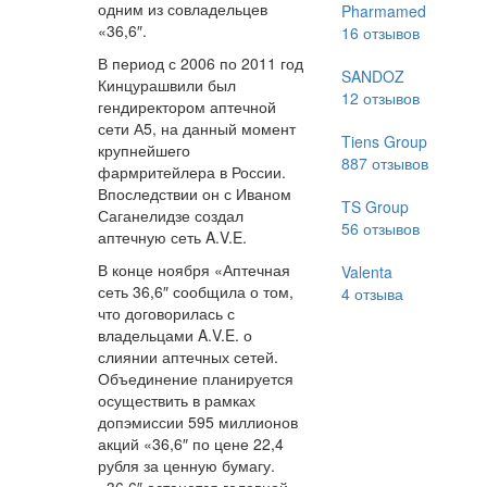
одним из совладельцев
Pharmamed
«36,6″.
16
отзывов
В период с 2006 по 2011 год
SANDOZ
Кинцурашвили был
12
отзывов
гендиректором аптечной
сети А5, на данный момент
Tiens Group
крупнейшего
887
отзывов
фармритейлера в России.
Впоследствии он с Иваном
TS Group
Саганелидзе создал
56
отзывов
аптечную сеть A.V.E.
В конце ноября «Аптечная
Valenta
сеть 36,6″ сообщила о том,
4
отзыва
что договорилась с
владельцами A.V.E. о
слиянии аптечных сетей.
Объединение планируется
осуществить в рамках
допэмиссии 595 миллионов
акций «36,6″ по цене 22,4
рубля за ценную бумагу.