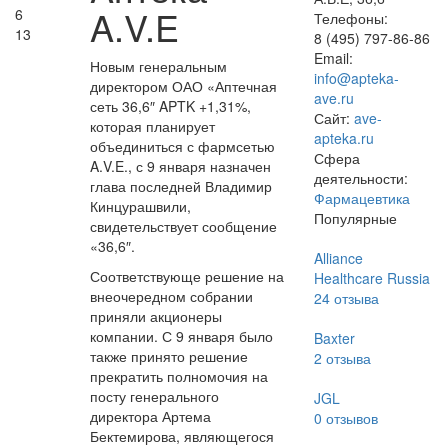
A.V.E
6
Телефоны:
13
8 (495) 797-86-86
Email:
Новым генеральным
info@apteka-
директором ОАО «Аптечная
ave.ru
сеть 36,6″ APTK +1,31%,
Сайт:
ave-
которая планирует
apteka.ru
объединиться с фармсетью
Сфера
A.V.E., с 9 января назначен
деятельности:
глава последней Владимир
Фармацевтика
Кинцурашвили,
Популярные
свидетельствует сообщение
«36,6″.
Alliance
Соответствующе решение на
Healthcare Russia
внеочередном собрании
24
отзыва
приняли акционеры
компании. С 9 января было
Baxter
также принято решение
2
отзыва
прекратить полномочия на
посту генерального
JGL
директора Артема
0
отзывов
Бектемирова, являющегося