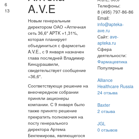
A.V.E
6
Телефоны:
13
8 (495) 797-86-86
Email:
Новым генеральным
info@apteka-
директором ОАО «Аптечная
ave.ru
сеть 36,6″ APTK +1,31%,
Сайт:
ave-
которая планирует
apteka.ru
объединиться с фармсетью
Сфера
A.V.E., с 9 января назначен
деятельности:
глава последней Владимир
Фармацевтика
Кинцурашвили,
Популярные
свидетельствует сообщение
«36,6″.
Alliance
Соответствующе решение на
Healthcare Russia
внеочередном собрании
24
отзыва
приняли акционеры
компании. С 9 января было
Baxter
также принято решение
2
отзыва
прекратить полномочия на
посту генерального
JGL
директора Артема
0
отзывов
Бектемирова, являющегося