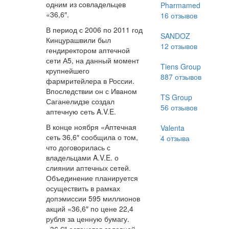
одним из совладельцев
Pharmamed
«36,6″.
16
отзывов
В период с 2006 по 2011 год
SANDOZ
Кинцурашвили был
12
отзывов
гендиректором аптечной
сети А5, на данный момент
Tiens Group
крупнейшего
887
отзывов
фармритейлера в России.
Впоследствии он с Иваном
TS Group
Саганелидзе создал
56
отзывов
аптечную сеть A.V.E.
В конце ноября «Аптечная
Valenta
сеть 36,6″ сообщила о том,
4
отзыва
что договорилась с
владельцами A.V.E. о
слиянии аптечных сетей.
Объединение планируется
осуществить в рамках
допэмиссии 595 миллионов
акций «36,6″ по цене 22,4
рубля за ценную бумагу.