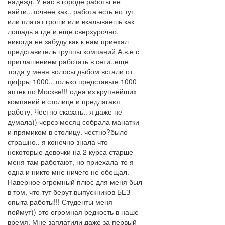
надежд. У нас в городе работы не
найти...точнее как.. работа есть но тут
или платят гроши или вкалываешь как
лошадь а где и еще сверхурочно.
никогда не забуду как к нам приехал
представитель группы компаний А.в.е с
приглашением работать в сети..еще
тогда у меня волосы дыбом встали от
цифры 1000.. только представьте 1000
аптек по Москве!!! одна из крупнейших
компаний в столице и предлагают
работу. Честно сказать.. я даже не
думала)) через месяц собрала манатки
и прямиком в столицу. честно?было
страшно.. я конечно знала что
некоторые девочки на 2 курса старше
меня там работают, но приехала-то я
одна и никто мне ничего не обещал.
Наверное огромный плюс для меня был
в том, что тут берут выпускников БЕЗ
опыта работы!!! Студенты меня
поймут)) это огромная редкость в наше
время. Мне заплатили даже за первый