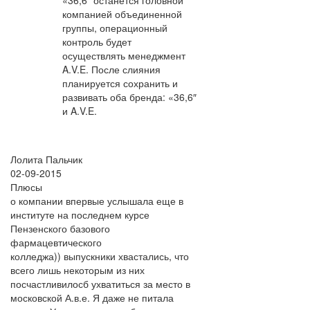
«36,6″ останется головной
компанией объединенной
группы, операционный
контроль будет
осуществлять менеджмент
A.V.E. После слияния
планируется сохранить и
развивать оба бренда: «36,6″
и A.V.E.
Лолита Пальчик
02-09-2015
Плюсы
о компании впервые услышала еще в
институте на последнем курсе
Пензенского базового
фармацевтического
колледжа)) выпускники хвастались, что
всего лишь некоторым из них
посчастливилосб ухватиться за место в
московской А.в.е. Я даже не питала