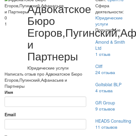
Адвокатское
Сфера
деятельности:
Бюро
0
Юридические
1
услуги
Егоров,Пугинский,А
Популярные
и
Amond & Smith
Ltd
Партнеры
1
отзыв
Cliff
Юридические услуги
24
отзыва
Написать отзыв про Адвокатское Бюро
Егоров,Пугинский,Афанасьев и
Goltsblat BLP
Партнеры
4
отзыва
Имя
GR Group
9
отзывов
Email
HEADS Consulting
11
отзывов