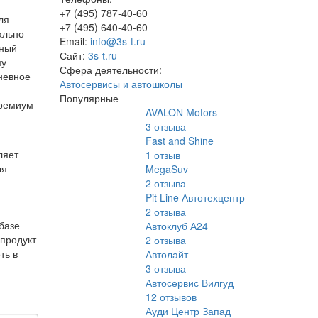
+7 (495) 787-40-60
ля
+7 (495) 640-40-60
ально
Email:
info@3s-t.ru
ьный
Сайт:
3s-t.ru
му
Сфера деятельности:
невное
Автосервисы и автошколы
Популярные
премиум-
AVALON Motors
3
отзыва
Fast and Shine
ляет
1
отзыв
ля
MegaSuv
2
отзыва
Pit Line Автотехцентр
2
отзыва
базе
Автоклуб А24
 продукт
2
отзыва
ть в
Автолайт
3
отзыва
Автосервис Вилгуд
12
отзывов
Ауди Центр Запад