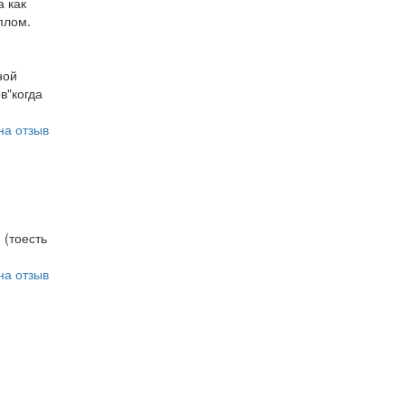
а как
плом.
ной
в"когда
на отзыв
 (тоесть
на отзыв