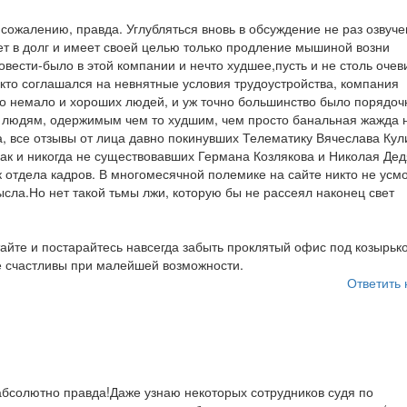
 сожалению, правда. Углубляться вновь в обсуждение не раз озвуч
ет в долг и имеет своей целью только продление мышиной возни
совести-было в этой компании и нечто худшее,пусть и не столь оче
,кто соглашался на невнятные условия трудоустройства, компания
ыло немало и хороших людей, и уж точно большинство было порядо
ым людям, одержимым чем то худшим, чем просто банальная жажда 
, все отзывы от лица давно покинувших Телематику Вячеслава Кул
ак и никогда не существовавших Германа Козлякова и Николая Дед
к отдела кадров. В многомесячной полемике на сайте никто не усм
сла.Но нет такой тьмы лжи, которую бы не рассеял наконец свет
тайте и постарайтесь навсегда забыть проклятый офис под козырьк
те счастливы при малейшей возможности.
Ответить 
 абсолютно правда!Даже узнаю некоторых сотрудников судя по