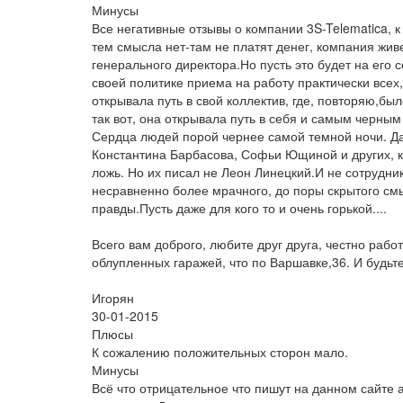
Минусы
Все негативные отзывы о компании 3S-Telematica, к
тем смысла нет-там не платят денег, компания жив
генерального директора.Но пусть это будет на его 
своей политике приема на работу практически всех
открывала путь в свой коллектив, где, повторяю,б
так вот, она открывала путь в себя и самым черн
Сердца людей порой чернее самой темной ночи. Да
Константина Барбасова, Софьи Ющиной и других, к
ложь. Но их писал не Леон Линецкий.И не сотрудни
несравненно более мрачного, до поры скрытого смы
правды.Пусть даже для кого то и очень горькой....
Всего вам доброго, любите друг друга, честно рабо
облупленных гаражей, что по Варшавке,36. И будь
Игорян
30-01-2015
Плюсы
К сожалению положительных сторон мало.
Минусы
Всё что отрицательное что пишут на данном сайте