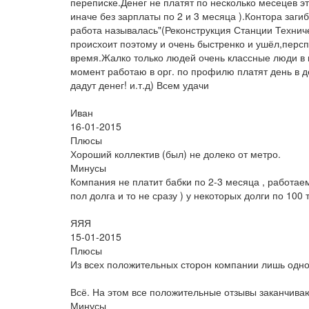
переписке.Денег не платят по несколько месецев эт
иначе без зарплаты по 2 и 3 месяца ).Контора заг
работа называлась"(Реконструкция Станции Техниче
происхоит поэтому и очень быстренко и ушёл,персп
время.Жалко только людей очень классные люди в к
момент работаю в орг. по профилю платят день в д
дадут денег! и.т.д) Всем удачи
Иван
16-01-2015
Плюсы
Хороший коллектив (был) не долеко от метро.
Минусы
Компания не платит бабки по 2-3 месяца , работае
пол долга и то не сразу ) у некоторых долги по 100
ЯЯЯ
15-01-2015
Плюсы
Из всех положительных сторон компании лишь одно
Всё. На этом все положительные отзывы заканчива
Минусы