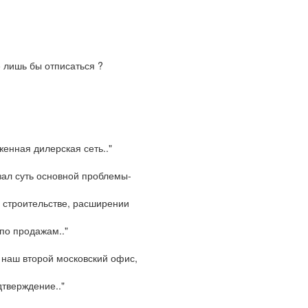
е лишь бы отписаться ?
женная дилерская сеть.."
зал суть основной проблемы-
е строительстве, расширении
 по продажам.."
 и наш второй московский офис,
дтверждение.."