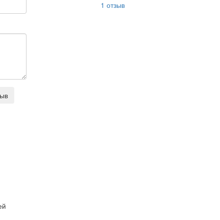
1
отзыв
зыв
ей