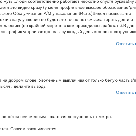
о жуть...люди соответственно работают неохотно спустя рукава(ну 
ибаетя это видно сразу (у меня профильное высшее образование"ди
ского Обслуживания А/М у населения 64стр.)Видел насквозь что
ектив на улучшение не будет это точно нет смысла терять денги и
оллективе(по крайней мере те с кем приходилось работать).В дан
ень график устраивает(не слышу каждый день стонов от сотруднико
Ответить 
м на добром слове. Уволенным выплачивают только белую часть з/п
 тысяч , делайте выводы.
Ответить 
 остаётся неизменным - шаговая доступность от метро.
ются. Совсем заканчиваются.