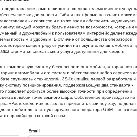
 предоставление самого широкого спектра телематических услуг д
обеспечение их доступности. Гибкая платформа позволяет максим
редоставляемых сервисов и в то же время обеспечить индивидуал
клиенту: каждый может выбрать именно те возможности, которые е
уманный и дружелюбный к пользователям интерфейс делает ежед
темы простым и удобным. В отличие от большинства операторов
сов, которые концентрируют усилия на покупателях автомобилей 
atica стремится сделать свои услуги доступными для каждого
ет комплексную систему безопасности автомобиля, которая позво
торинг автомобиля и его систем и обеспечивает набор сервисов д
 базе спутниковых технологий. 3S-Telematica первой разработала и
ку систему позиционирования, поддерживающую два стандарта -
о позволяет добиться более высокой точности при определении
ъекта в любой точке земного шара. Собственное производство на 
рна «Ростехнологии» позволяет применить свои ноу-хау, не делая
ля потребителя, а статус виртуального оператора GSM – не зависе
уг от провайдеров сотовой связи.
Email