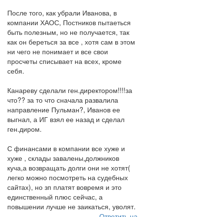
После того, как убрали Иванова, в
компании ХАОС, Постников пытаеться
быть полезным, но не получается, так
как он береться за все , хотя сам в этом
ни чего не понимает и все свои
просчеты списывает на всех, кроме
себя.
Канареву сделали ген.директором!!!!за
что?? за то что сначала развалила
направление Пульман?, Иванов ее
выгнал, а ИГ взял ее назад и сделал
ген.диром.
С финансами в компании все хуже и
хуже , склады завалены,должников
куча,а возвращать долги они не хотят(
легко можно посмотреть на судебных
сайтах), но зп платят вовремя и это
единственный плюс сейчас, а
повышении лучше не заикаться, уволят.
Ответить на