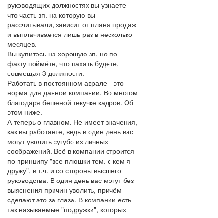
руководящих должностях вы узнаете,
что часть зп, на которую вы
рассчитывали, зависит от плана продаж
и выплачивается лишь раз в несколько
месяцев.
Вы купитесь на хорошую зп, но по
факту поймёте, что пахать будете,
совмещая 3 должности.
Работать в постоянном аврале - это
норма для данной компании. Во многом
благодаря бешеной текучке кадров. Об
этом ниже.
А теперь о главном. Не имеет значения,
как вы работаете, ведь в один день вас
могут уволить сугубо из личных
соображений. Всё в компании строится
по принципу "все плюшки тем, с кем я
дружу", в т.ч. и со стороны высшего
руководства. В один день вас могут без
выяснения причин уволить, причём
сделают это за глаза. В компании есть
так называемые "подружки", которых