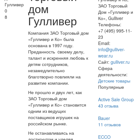
дом
ЗАО Торговый
0
Дом «Гулливер и
Гулливер
8
Ко», Gulliver
Телефоны:
+7 (495) 995-11-
Компания ЗАО Торговый дом
23
«Гулливер и Ко» была
Email:
основана в 1997 году.
info@gulliver-
Преданность cвоему делу,
wear.ru
талант и искренняя любовь к
Сайт:
gulliver.ru
детям сотрудников,
Сфера
незамедлительно
деятельности:
благотворно повлияли на
Детские товары
развитие компании.
Популярные
Не прошло и двух лет, как
ЗАО Торговый дом
Active Sale Group
«Гулливер и Ко» становится
43
отзыва
одним из ведущих
поставщиков игрушек на
Bauer
российском рынке.
11
отзывов
Не останавливаясь на
ECCO
достигнутом и уделяя