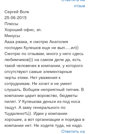
отзыв
Сергей Волк
25-06-2015
Плюсы
Хороший офис, зп.
Минусы
Аааа ржака, я смотрю Анатолия
господин Кулешов еще не вып.....ил))
Смотрю по отзывам, много у него сдесь
любимчиков))) на самом деле да, есть
такой человечек в компании, у которого
отсутствуют самые элементарные
черты этики. Нет уважения к
сотрудникам. Не хочет и не умеет
слушать. Вобщем неприятный типчик. В
компании царит воровство, бюджеты
пилят. У Кулешова деньги из под носа
тащут. А заму генерального по
%удалено%)). Идеи у компании
хорошие, а вот организации и порядка в
компании нет. Не ходите туда, не надо.
Ответить на