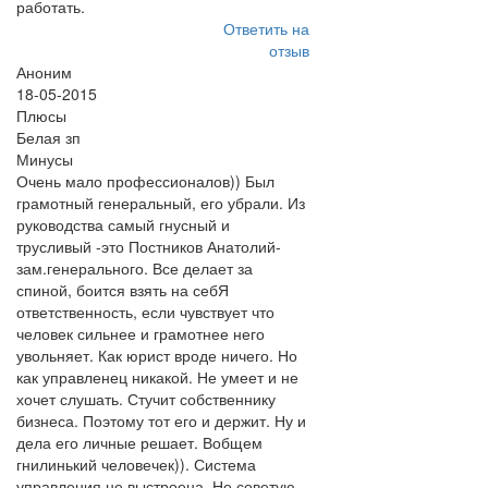
работать.
Ответить на
отзыв
Аноним
18-05-2015
Плюсы
Белая зп
Минусы
Очень мало профессионалов)) Был
грамотный генеральный, его убрали. Из
руководства самый гнусный и
трусливый -это Постников Анатолий-
зам.генерального. Все делает за
спиной, боится взять на себЯ
ответственность, если чувствует что
человек сильнее и грамотнее него
увольняет. Как юрист вроде ничего. Но
как управленец никакой. Не умеет и не
хочет слушать. Стучит собственнику
бизнеса. Поэтому тот его и держит. Ну и
дела его личные решает. Вобщем
гнилинький человечек)). Система
управления не выстроена. Не советую