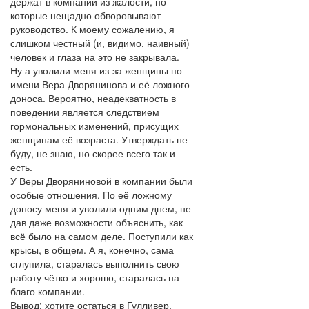
держат в компании из жалости, но
которые нещадно обворовывают
руководство. К моему сожалению, я
слишком честный (и, видимо, наивный)
человек и глаза на это не закрывала.
Ну а уволили меня из-за женщины по
имени Вера Дворянинова и её ложного
доноса. Вероятно, неадекватность в
поведении является следствием
гормональных изменений, присущих
женщинам её возраста. Утверждать не
буду, не знаю, но скорее всего так и
есть.
У Веры Дворяниновой в компании были
особые отношения. По её ложному
доносу меня и уволили одним днем, не
дав даже возможности объяснить, как
всё было на самом деле. Поступили как
крысы, в общем. А я, конечно, сама
сглупила, старалась выполнить свою
работу чётко и хорошо, старалась на
благо компании.
Вывод: хотите остаться в Гулливер,