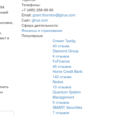
Телефоны:
994
+7 (495) 258-99-90
рокий
Email:
grant.thornton@gtrus.com
Сайт:
gtrus.com
ансовое,
Сфера деятельности:
Финансы и страхование
и,
Популярные
ают в
Олимп Трейд
43
отзыва
Diamond Group
6
отзывов
FxFinance
45
отзывов
Home Credit Bank
142
отзыва
Nodus
лнить
10
отзывов
Мы
Quantum System
Management
5
отзывов
SMART Securities
7
отзывов