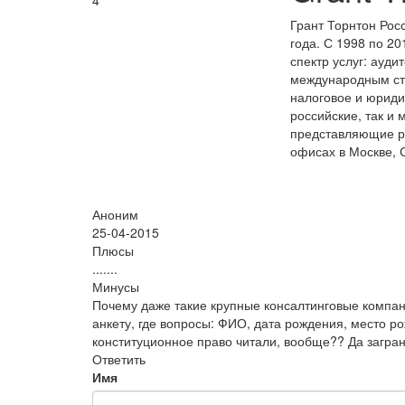
4
Грант Торнтон Рос
года. С 1998 по 2
спектр услуг: ауди
международным ста
налоговое и юриди
российские, так и
представляющие ра
офисах в Москве, 
Аноним
25-04-2015
Плюсы
.......
Минусы
Почему даже такие крупные консалтинговые компа
анкету, где вопросы: ФИО, дата рождения, место р
конституционное право читали, вообще?? Да загран
Ответить
Имя