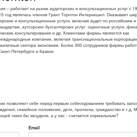
сия – работает на рынке аудиторских и консультационных услуг с 1
015 год являлась членом Грант Торнтон Интернешнл. Оказывает ши
торские и консультационные услуги, включая аудит по российским и
ндартам, аутсорсинг бухгалтерских услуг, оценочные услуги, фин
ческие консультирование и др. Клиентами фирмы являются как
 международные компании, включая транснациональные корпораци
зличные сектора экономики. Более 300 сотрудников фирмы работ
Санкт-Петербурге и Казани.
нии позволяют себе перед первым собеседованием требовать запо
ождения, семейное положение, дети, прописка, гражданство и т.д. 
ицей таких бы засудили, а у нас - считается нормальным?
Email