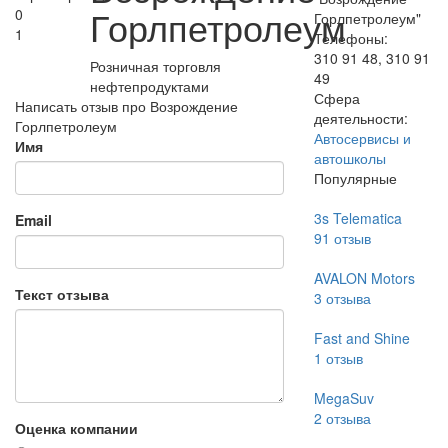
Горлпетролеум
0
Горлпетролеум"
1
Телефоны:
310 91 48, 310 91
Розничная торговля
49
нефтепродуктами
Сфера
Написать отзыв про Возрождение
деятельности:
Горлпетролеум
Автосервисы и
Имя
автошколы
Популярные
3s Telematica
Email
91
отзыв
AVALON Motors
Текст отзыва
3
отзыва
Fast and Shine
1
отзыв
MegaSuv
2
отзыва
Оценка компании