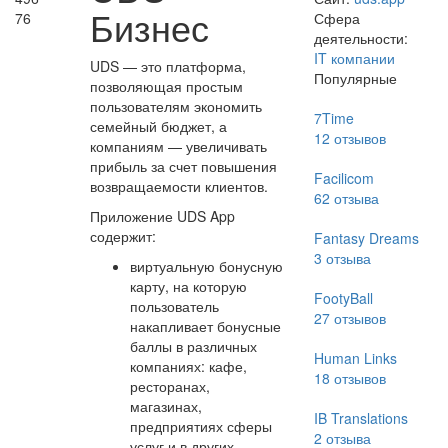
Бизнес
76
Сфера
деятельности:
IT компании
UDS — это платформа,
Популярные
позволяющая простым
пользователям экономить
7Time
семейный бюджет, а
12
отзывов
компаниям — увеличивать
прибыль за счет повышения
Facilicom
возвращаемости клиентов.
62
отзыва
Приложение UDS App
содержит:
Fantasy Dreams
3
отзыва
виртуальную бонусную
карту, на которую
FootyBall
пользователь
27
отзывов
накапливает бонусные
баллы в различных
Human Links
компаниях: кафе,
18
отзывов
ресторанах,
магазинах,
IB Translations
предприятиях сферы
2
отзыва
услуг и в других