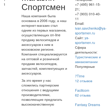
Спортсмен
1
+7 (495) 961-15-
21;
+7 (903) 010-40-
Наша компания была
11
основана в 2006 году, а наш
Email:
интернет-магазин стал
ivan.savchenko@ya-
одним из первых магазинов,
sportsmen.ru
осуществляющих on-line
Сайт:
ya-
продажу велосипедов и
sportsmen.ru
аксессуаров к ним в
Сфера
московском регионе.
деятельности:
Компания специализируется
Туристические и
на оптовой и розничной
авиакомпании
продаже велосипедов,
Популярные
запчастей, комплектующих и
аксессуаров.
7Time
За это время у нас
12
отзывов
сложились партнерские
отношения с ведущими
Facilicom
производителями,
62
отзыва
позволяющие предлагать
высококачественную
Fantasy Dreams