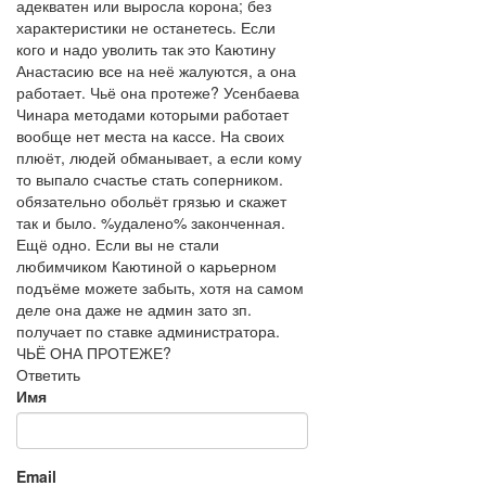
адекватен или выросла корона; без
характеристики не останетесь. Если
кого и надо уволить так это Каютину
Анастасию все на неё жалуются, а она
работает. Чьё она протеже? Усенбаева
Чинара методами которыми работает
вообще нет места на кассе. На своих
плюёт, людей обманывает, а если кому
то выпало счастье стать соперником.
обязательно обольёт грязью и скажет
так и было. %удалено% законченная.
Ещё одно. Если вы не стали
любимчиком Каютиной о карьерном
подъёме можете забыть, хотя на самом
деле она даже не админ зато зп.
получает по ставке администратора.
ЧЬЁ ОНА ПРОТЕЖЕ?
Ответить
Имя
Email