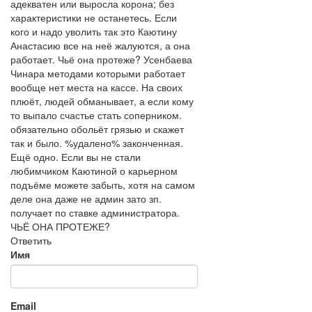
адекватен или выросла корона; без
характеристики не останетесь. Если
кого и надо уволить так это Каютину
Анастасию все на неё жалуются, а она
работает. Чьё она протеже? Усенбаева
Чинара методами которыми работает
вообще нет места на кассе. На своих
плюёт, людей обманывает, а если кому
то выпало счастье стать соперником.
обязательно обольёт грязью и скажет
так и было. %удалено% законченная.
Ещё одно. Если вы не стали
любимчиком Каютиной о карьерном
подъёме можете забыть, хотя на самом
деле она даже не админ зато зп.
получает по ставке администратора.
ЧЬЁ ОНА ПРОТЕЖЕ?
Ответить
Имя
Email