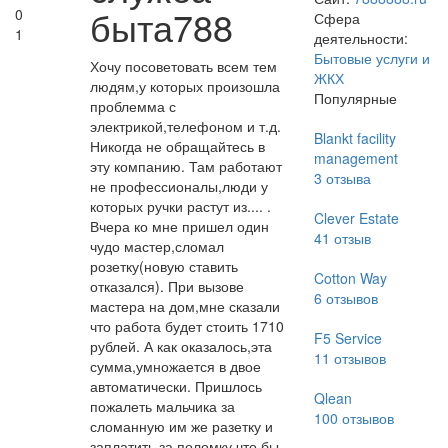
быта788
0
Сфера
1
деятельности:
Бытовые услуги и
Хочу посоветовать всем тем
ЖКХ
людям,у которых произошла
Популярные
проблемма с
электрикой,телефоном и т.д.
Blankt facility
Никогда не обращайтесь в
management
эту компанию. Там работают
3
отзыва
не профессионалы,люди у
которых ручки растут из.... .
Clever Estate
Вчера ко мне пришел один
41
отзыв
чудо мастер,сломал
розетку(новую ставить
Cotton Way
отказался). При вызове
6
отзывов
мастера на дом,мне сказали
что работа будет стоить 1710
F5 Service
рублей. А как оказалось,эта
11
отзывов
сумма,умножается в двое
автоматически. Пришлось
Qlean
пожалеть мальчика за
100
отзывов
сломанную им же разетку и
заплатить за поломку,что бы